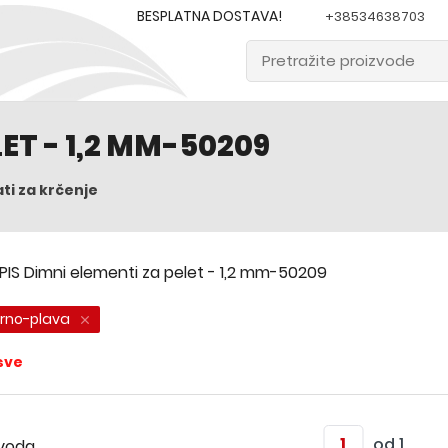
BESPLATNA DOSTAVA!
+38534638703
ET - 1,2 MM-50209
ati za krčenje
PIS Dimni elementi za pelet - 1,2 mm-50209
crno-plava
sve
od 1
voda