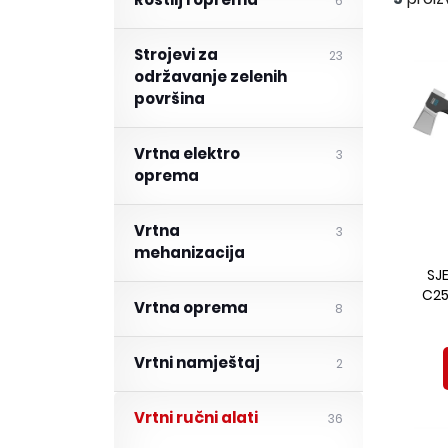
Roštilj i oprema
6
Strojevi za
23
održavanje zelenih
površina
Vrtna elektro
3
oprema
Vrtna
3
mehanizacija
SJ
C25
Vrtna oprema
8
Vrtni namještaj
2
Vrtni ručni alati
36