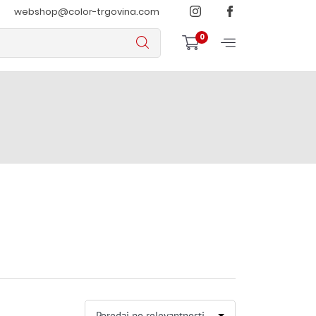
webshop@color-trgovina.com
0
Poredaj po relevantnosti