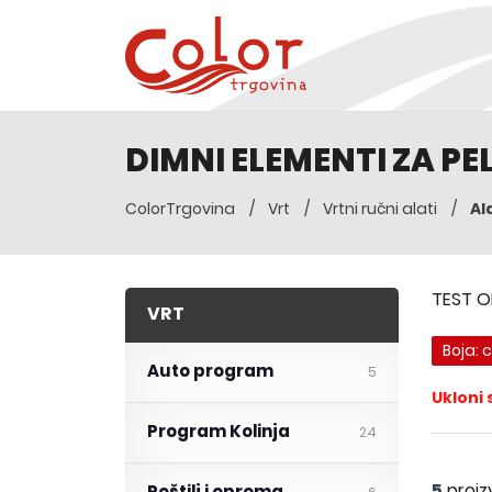
DIMNI ELEMENTI ZA PEL
Al
ColorTrgovina
Vrt
Vrtni ručni alati
TEST O
VRT
Boja: 
Auto program
5
Ukloni 
Program Kolinja
24
5
proiz