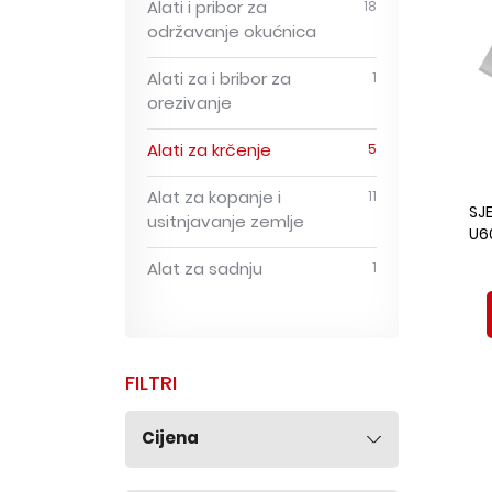
Alati i pribor za
18
održavanje okućnica
Alati za i bribor za
1
orezivanje
Alati za krčenje
5
Alat za kopanje i
11
SJ
usitnjavanje zemlje
U6
Alat za sadnju
1
FILTRI
Cijena