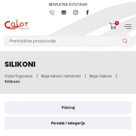
BESPLATNA DOSTAVA!
0
SILIKONI
ColorTrgovina
Boje lakovi i laminati
Boje i lakovi
Silikoni
Filtriraj
Poredak i kategorije