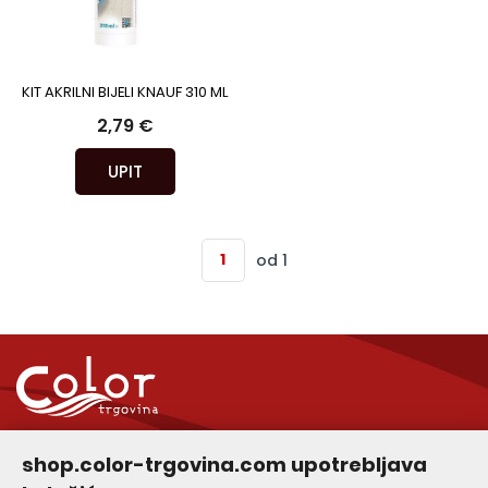
KIT AKRILNI BIJELI KNAUF 310 ML
2,79 €
UPIT
od 1
Služba za korisnike
shop.color-trgovina.com upotrebljava