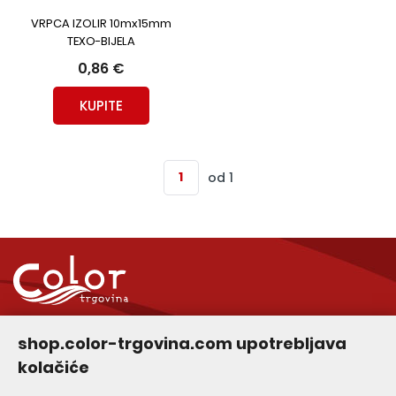
VRPCA IZOLIR 10mx15mm
TEXO-BIJELA
0,86 €
KUPITE
od 1
Služba za korisnike
shop.color-trgovina.com upotrebljava
kolačiće
Informacije za kupce