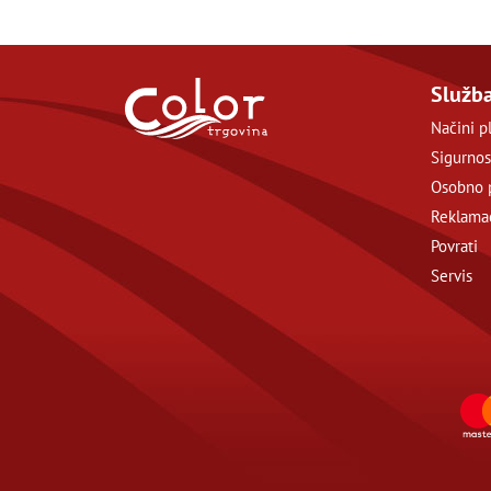
Služba
Načini p
Sigurnos
Osobno 
Reklamac
Povrati
Servis