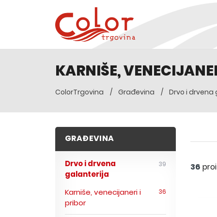
KARNIŠE, VENECIJANER
ColorTrgovina
Građevina
Drvo i drvena 
GRAĐEVINA
Drvo i drvena
39
36
pro
galanterija
Karniše, venecijaneri i
36
pribor