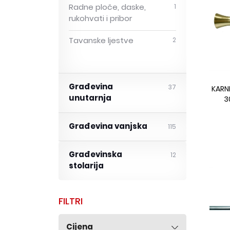
Radne ploče, daske,
1
rukohvati i pribor
Tavanske ljestve
2
Građevina
37
KARNI
unutarnja
3
Građevina vanjska
115
Građevinska
12
stolarija
FILTRI
Cijena