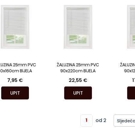
LUZINA 25mm PVC
ŽALUZINA 25mm PVC
ŽALUZI
50x160cm BIJELA
90x220cm BIJELA
90x1
7,95 €
22,55 €
1
UPIT
UPIT
od 2
Sljedeć