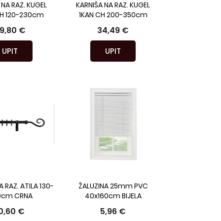
 NA RAZ. KUGEL
KARNIŠA NA RAZ. KUGEL
H 120-230cm
1KAN CH 200-350cm
9,80 €
34,49 €
UPIT
UPIT
 RAZ. ATILA 130-
ŽALUZINA 25mm PVC
0cm CRNA
40x160cm BIJELA
0,60 €
5,96 €