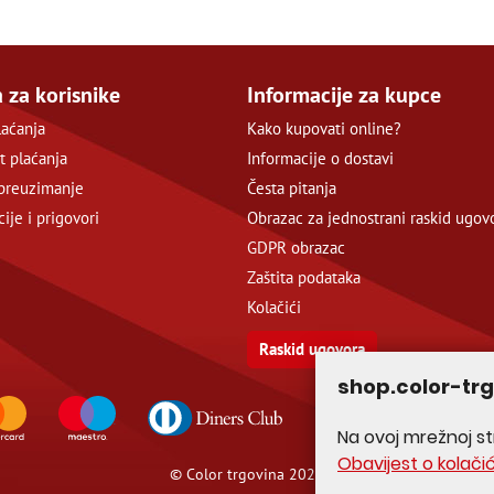
 za korisnike
Informacije za kupce
laćanja
Kako kupovati online?
t plaćanja
Informacije o dostavi
preuzimanje
Česta pitanja
ije i prigovori
Obrazac za jednostrani raskid ugov
GDPR obrazac
Zaštita podataka
Kolačići
Raskid ugovora
shop.color-tr
Na ovoj mrežnoj str
Obavijest o kolači
© Color trgovina 2026