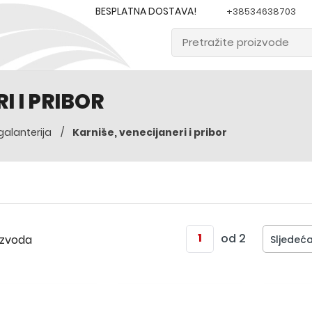
BESPLATNA DOSTAVA!
+38534638703
I I PRIBOR
Karniše, venecijaneri i pribor
galanterija
od 2
izvoda
Sljedeć