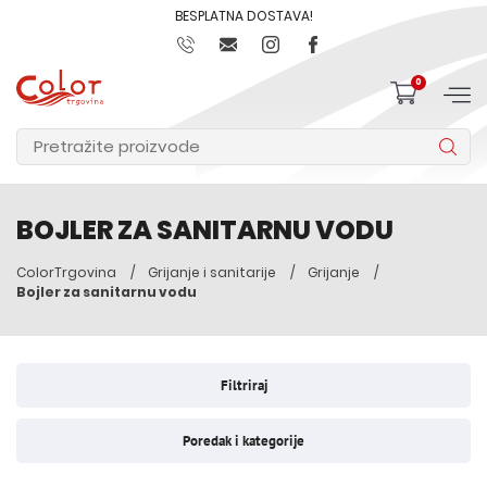
BESPLATNA DOSTAVA!
0
BOJLER ZA SANITARNU VODU
ColorTrgovina
Grijanje i sanitarije
Grijanje
Bojler za sanitarnu vodu
Filtriraj
Poredak i kategorije