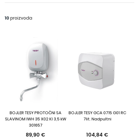
10
proizvoda
BOJLER TESY PROTOČNI SA
BOJLER TESY GCA 0715 G01 RC
SLAVINOM IWH 35 X02 KI 3,5 kW
7lit. Nadpultni
301657
89,90 €
104,84 €