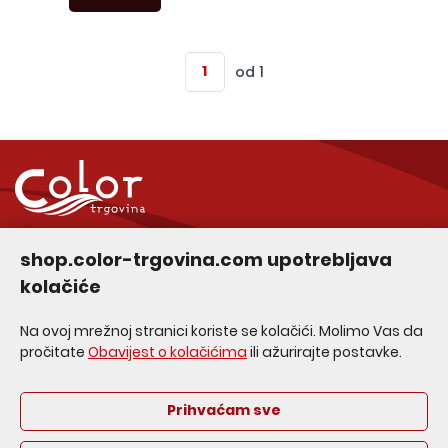
od 1
Služba za korisnike
shop.color-trgovina.com upotrebljava
kolačiće
Informacije za kupce
Na ovoj mrežnoj stranici koriste se kolačići. Molimo Vas da
Upoznajte nas
pročitate
Obavijest o kolačićima
ili ažurirajte postavke.
Prihvaćam sve