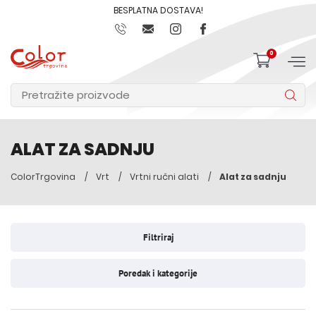
BESPLATNA DOSTAVA!
0
ALAT ZA SADNJU
ColorTrgovina
Vrt
Vrtni ručni alati
Alat za sadnju
Filtriraj
Poredak i kategorije