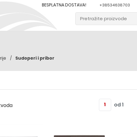
BESPLATNA DOSTAVA!
+38534638703
Sudoperi i pribor
rije
od 1
zvoda