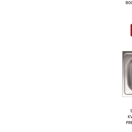
80
K
PR