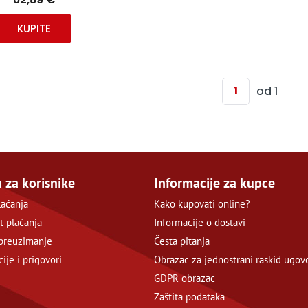
KUPITE
od 1
 za korisnike
Informacije za kupce
laćanja
Kako kupovati online?
t plaćanja
Informacije o dostavi
preuzimanje
Česta pitanja
ije i prigovori
Obrazac za jednostrani raskid ugov
GDPR obrazac
Zaštita podataka