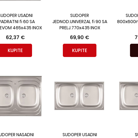
SUDOPER USADNI
SUDOPER
SUDOP
VADRATNI fi 60 SA
JEDNOD.UNIVERZAL fi 90 SA
800x600m
JEVOM 465x435 INOX
PRELJ.770x435 INOX
62,37 €
69,90 €
7
KUPITE
KUPITE
UDOPER NASADNI
SUDOPER USADNI
S