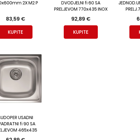
0x600mm 2X M2 P
DVODJELNI fi 60 SA
JEDNOD.UN
PRELJEVOM 770x435 INOX
PRELJ.
83,59 €
92,89 €
6
KUPITE
KUPITE
SUDOPER USADNI
VADRATNI fi 90 SA
ELJEVOM 465x435
62,89 €