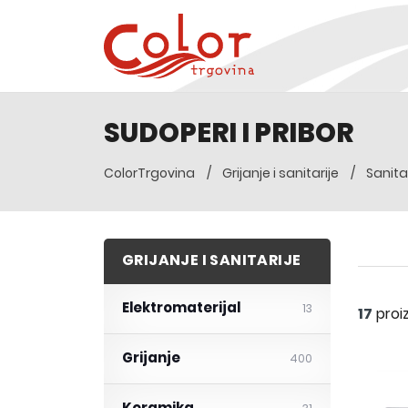
SUDOPERI I PRIBOR
ColorTrgovina
Grijanje i sanitarije
Sanita
GRIJANJE I SANITARIJE
Elektromaterijal
13
17
proi
Grijanje
400