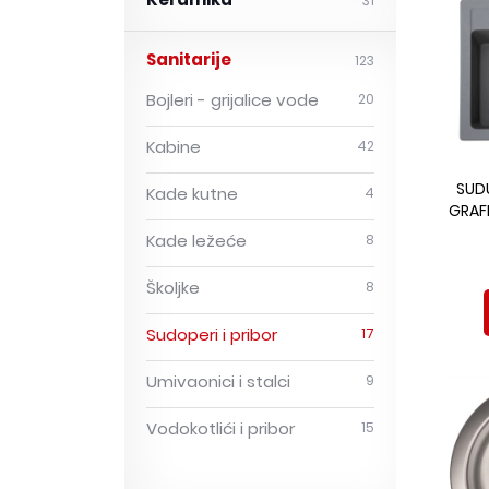
Keramika
31
Sanitarije
123
Bojleri - grijalice vode
20
Kabine
42
SUD
Kade kutne
4
GRAFI
Kade ležeće
8
Školjke
8
Sudoperi i pribor
17
Umivaonici i stalci
9
Vodokotlići i pribor
15