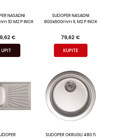
ER NASADNI
SUDOPER NASADNI
m 1D M2 P INOX
800x600mm 1L M2 P INOX
9,62 €
79,62 €
UPIT
KUPITE
UDOPER
SUDOPER OKRUGLI 480 fi