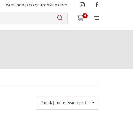
webshop@color-trgovina.com
0
Poredaj po relevantnosti