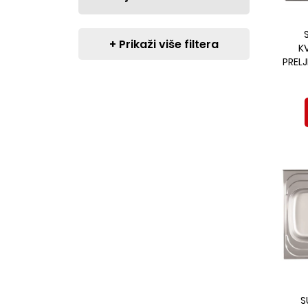
+ Prikaži više filtera
K
PREL
S