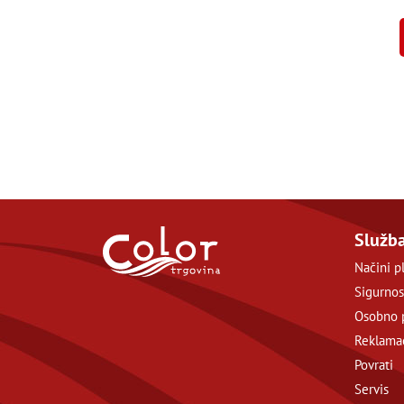
Služba
Načini p
Sigurnos
Osobno 
Reklamac
Povrati
Servis