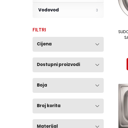
Vodovod
3
FILTRI
SUDO
S
Cijena
Dostupni proizvodi
Boja
Broj korita
Materijal